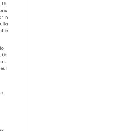
. Ut
oris
r in
ulla
t in
do
. Ut
at.
teur
ex
ex