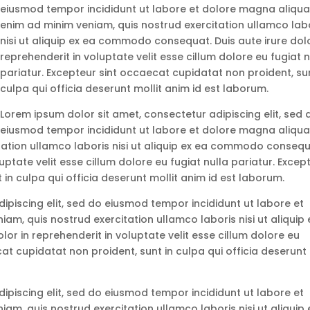
eiusmod tempor incididunt ut labore et dolore magna aliqua
enim ad minim veniam, quis nostrud exercitation ullamco lab
nisi ut aliquip ex ea commodo consequat. Duis aute irure dolo
reprehenderit in voluptate velit esse cillum dolore eu fugiat n
pariatur. Excepteur sint occaecat cupidatat non proident, sun
culpa qui officia deserunt mollit anim id est laborum.
Lorem ipsum dolor sit amet, consectetur adipiscing elit, sed 
eiusmod tempor incididunt ut labore et dolore magna aliqua
tation ullamco laboris nisi ut aliquip ex ea commodo consequ
luptate velit esse cillum dolore eu fugiat nulla pariatur. Excep
in culpa qui officia deserunt mollit anim id est laborum.
ipiscing elit, sed do eiusmod tempor incididunt ut labore et
am, quis nostrud exercitation ullamco laboris nisi ut aliquip 
r in reprehenderit in voluptate velit esse cillum dolore eu
cat cupidatat non proident, sunt in culpa qui officia deserunt
ipiscing elit, sed do eiusmod tempor incididunt ut labore et
am, quis nostrud exercitation ullamco laboris nisi ut aliquip 