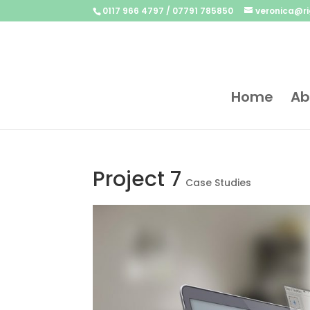
0117 966 4797 / 07791 785850
veronica@ri
Home
Ab
Project 7
Case Studies