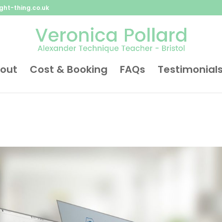
ght-thing.co.uk
out
Cost & Booking
FAQs
Testimonial