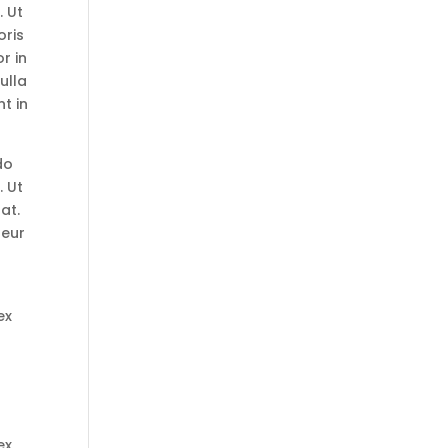
. Ut
oris
r in
ulla
t in
do
. Ut
at.
teur
ex
ex