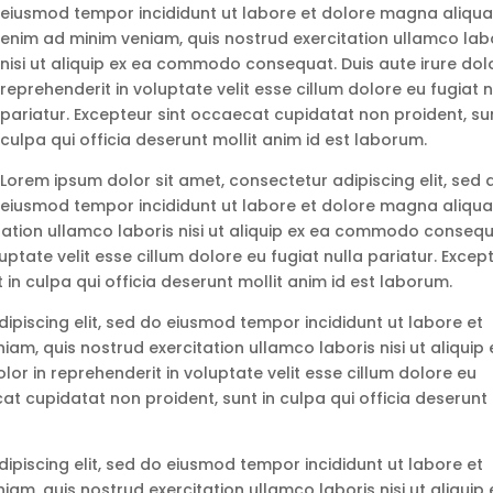
eiusmod tempor incididunt ut labore et dolore magna aliqua
enim ad minim veniam, quis nostrud exercitation ullamco lab
nisi ut aliquip ex ea commodo consequat. Duis aute irure dolo
reprehenderit in voluptate velit esse cillum dolore eu fugiat n
pariatur. Excepteur sint occaecat cupidatat non proident, sun
culpa qui officia deserunt mollit anim id est laborum.
Lorem ipsum dolor sit amet, consectetur adipiscing elit, sed 
eiusmod tempor incididunt ut labore et dolore magna aliqua
tation ullamco laboris nisi ut aliquip ex ea commodo consequ
luptate velit esse cillum dolore eu fugiat nulla pariatur. Excep
in culpa qui officia deserunt mollit anim id est laborum.
ipiscing elit, sed do eiusmod tempor incididunt ut labore et
am, quis nostrud exercitation ullamco laboris nisi ut aliquip 
r in reprehenderit in voluptate velit esse cillum dolore eu
cat cupidatat non proident, sunt in culpa qui officia deserunt
ipiscing elit, sed do eiusmod tempor incididunt ut labore et
am, quis nostrud exercitation ullamco laboris nisi ut aliquip 