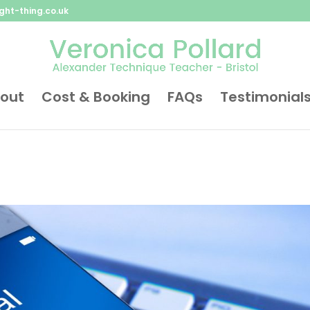
ght-thing.co.uk
out
Cost & Booking
FAQs
Testimonial