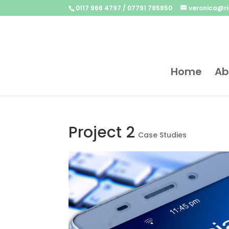
0117 966 4797 / 07791 785850
veronica@ri
Home
Ab
Project 2
Case Studies